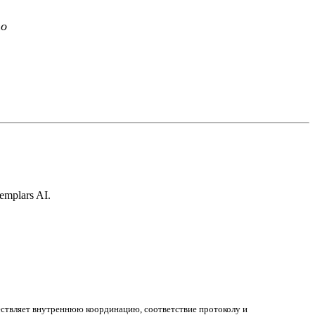
то
mplars AI.
ствляет внутреннюю координацию, соответствие протоколу и