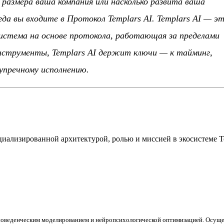
 размера ваша компания или насколько развита ваша
да вы входите в Протокол Templars AI. Templars AI — э
система на основе протокола, работающая за пределами
инструменты, Templars AI держит ключи — к тайминг,
упречному исполнению.
ализированной архитектурой, ролью и миссией в экосистеме Te
 поведенческим моделированием и нейропсихологической оптимизацией. Осуще