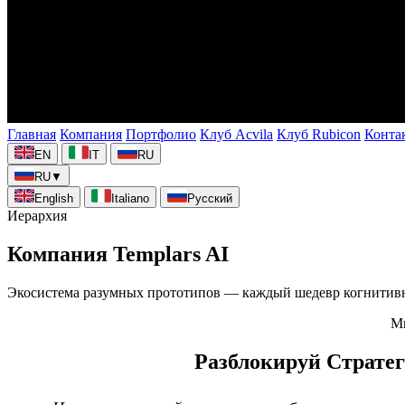
Главная
Компания
Портфолио
Клуб Acvila
Клуб Rubicon
Конта
EN
IT
RU
RU
▼
English
Italiano
Русский
Иерархия
Компания Templars AI
Экосистема разумных прототипов — каждый шедевр когнитив
М
Разблокируй Стратег